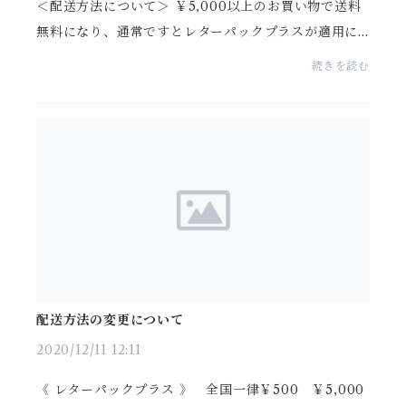
＜配送方法について＞ ￥5,000以上のお買い物で送料
無料になり、通常ですとレターパックプラスが適用に
なりますが、もし郵便配達局員からの手渡し（対面）
続きを読む
に不安をお持ちの場合、非対面のヤマトネコポス（追...
配送方法の変更について
2020/12/11 12:11
《 レターパックプラス 》 全国一律￥500 ￥5,000