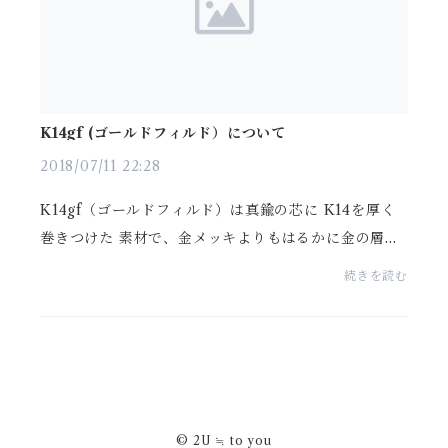
K14gf (ゴールドフィルド）について
2018/07/11 22:28
K14gf（ゴールドフィルド）は真鍮の芯に K14を厚く
巻きつけた 素材で、金メッキよりもはるかに金の層が
厚く仕上がってます。 もちろん、だからといってまっ
続きを読む
たく変色もせず剥げないワケではなく、使用頻度や...
© 2U ≒ to you