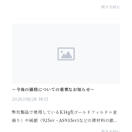
金価格の高騰が続いております弊社では、出来る限り
続きを読む
価格の引き上げをせずにお客様に２Ｕ商品をご紹介し
てまい...
～今後の価格についての重要なお知らせ～
2020/08/28 18:15
弊社製品で使用しているK14gf(ゴールドフィルド＝金
張り）や純銀（925sv・AS935sv)などの原材料の銀地
金価格の高騰が続いております弊社では、出来る限り
続きを読む