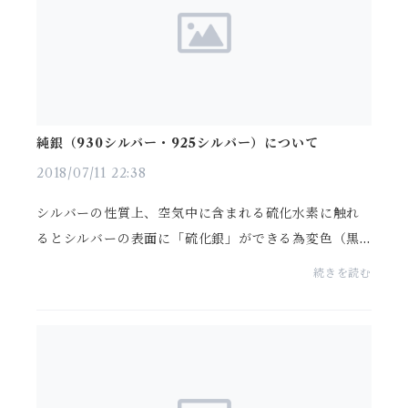
純銀（930シルバー・925シルバー）について
2018/07/11 22:38
シルバーの性質上、空気中に含まれる硫化水素に触れ
るとシルバーの表面に「硫化銀」ができる為変色（黒
ずみ）の原因となります。また、汗や皮脂なども変色
続きを読む
の原因となりますので、使用後は軽く洗い流し、柔ら
かな...