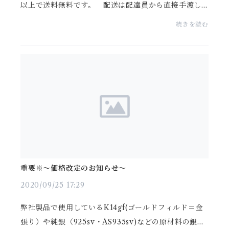
以上で送料無料です。 配送は配達員から直接手渡し
で受け取れますので安心です。 発送後も安心の「追
続きを読む
跡サービス」で、配送状況をご確認ができます。 発
送日...
重要※～価格改定のお知らせ～
2020/09/25 17:29
弊社製品で使用しているK14gf(ゴールドフィルド＝金
張り）や純銀（925sv・AS935sv)などの原材料の銀地