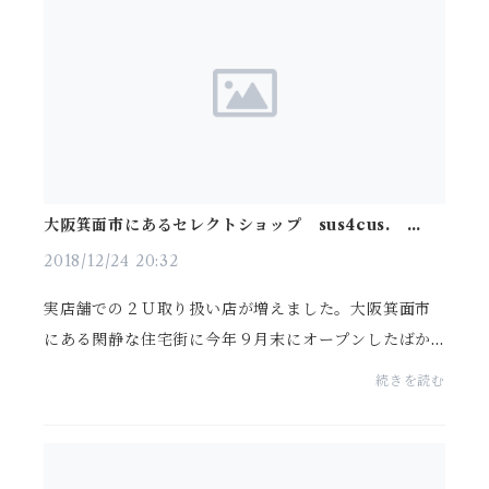
大阪箕面市にあるセレクトショップ sus4cus. にて
販売開始しました。
2018/12/24 20:32
実店舗での２Ｕ取り扱い店が増えました。大阪箕面市
にある閑静な住宅街に今年９月末にオープンしたばか
りのスタイリッシュでシックなお店です。レディース
続きを読む
とメンズそれぞれこだわりのあるユニークなスタイリ
ング...