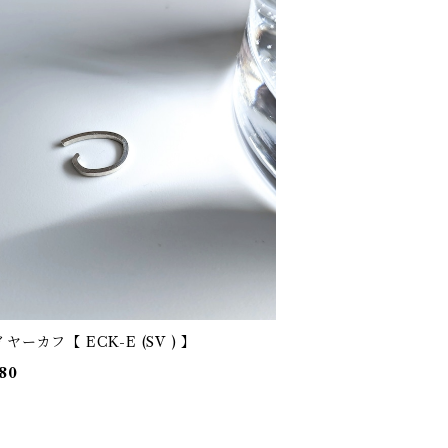
純銀イヤーカフ【 ECK-E (SV ) 】
80