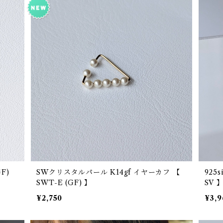
SWクリスタルパール K14gf イヤーカフ 【
925
SWT-E (GF) 】
SV 
¥2,750
¥3,9