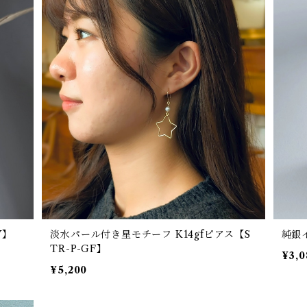
V】
淡水パール付き星モチーフ K14gfピアス【S
TR-P-GF】
¥3,0
¥5,200