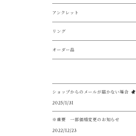
スワロフスキー
AS935sv ・925sv
天然石
コットンパール
ｋ14
真鍮メッキ
Ｋ14ｇｆ（ゴールドフィルド）
アンクレット
天然シェル
天然石
天然石
天然石
天然石
純銀（925sv AS935sv)
純銀（ 925sv AS935sv )
リング
シトリン
天然石
天然石
淡水パール
真鍮メッキ
真鍮メッキ
K14gf
オーダー品
ホワイトムーンストーン
スワロフスキー
K14gf
925silver
ラブライドライト
ショップからのメールが届かない場合
2025/1/31
※重要 一部価格変更のお知らせ
2022/12/23