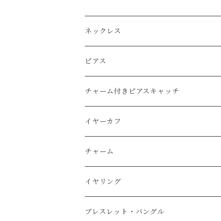
ネックレス
Ｋ14ｇｆ（ゴールドフィルド）
ピアス
天然石
純銀（925sv・AS935sv）
Ｋ14ｇｆ（ゴールドフィルド）
チャーム付きピアスキャッチ
天然石
天然石
k10
純銀（925sv・AS935sv）
K14gf
イヤーカフ
スワロフスキー
天然石
コットンレース
真鍮メッキ
真鍮メッキ素材
AS935sv・925sv
イヤーカフ
チャーム
コットンパール
天然石
コットンパール
Ｋ14ｇｆ（金張り）
スチール金メッキ素材
その他
イヤーカフ用チャーム
K14gf
イヤリング
淡水パール
純銀（AS935sv）
K14gf
天然石
その他
AS935sv
真鍮メッキ
ブレスレット・バングル