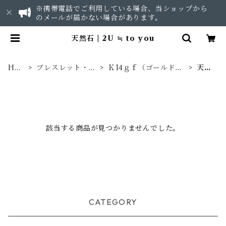
※携帯電話でご利用している場合、当ショップから
のメールが届かない場合があります。
天然石 | 2U ≒ to you
HO
ブレスレット・バ
Ｋ14ｇｆ（ゴールドフ
天然
ME
ングル
ィルド）
石
該当する商品が見つかりませんでした。
CATEGORY