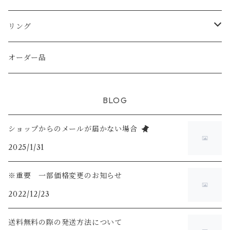
天然シェル
天然石
天然石
天然石
天然石
純銀（925sv AS935sv)
純銀（ 925sv AS935sv )
リング
シトリン
天然石
天然石
淡水パール
真鍮メッキ
真鍮メッキ
K14gf
オーダー品
ホワイトムーンストーン
スワロフスキー
K14gf
925silver
BLOG
ラブライドライト
ショップからのメールが届かない場合
2025/1/31
※重要 一部価格変更のお知らせ
2022/12/23
送料無料の際の発送方法について