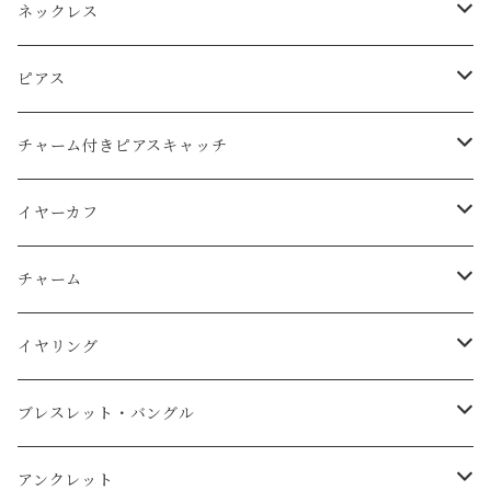
ネックレス
Ｋ14ｇｆ（ゴールドフィルド）
ピアス
天然石
純銀（925sv・AS935sv）
Ｋ14ｇｆ（ゴールドフィルド）
チャーム付きピアスキャッチ
天然石
天然石
k10
純銀（925sv・AS935sv）
K14gf
イヤーカフ
スワロフスキー
天然石
コットンレース
真鍮メッキ
真鍮メッキ素材
AS935sv・925sv
イヤーカフ
チャーム
コットンパール
天然石
コットンパール
Ｋ14ｇｆ（金張り）
スチール金メッキ素材
その他
イヤーカフ用チャーム
K14gf
イヤリング
淡水パール
純銀（AS935sv）
K14gf
天然石
その他
AS935sv
真鍮メッキ
ブレスレット・バングル
スワロフスキー
AS935sv ・925sv
天然石
コットンパール
ｋ14
真鍮メッキ
Ｋ14ｇｆ（ゴールドフィルド）
アンクレット