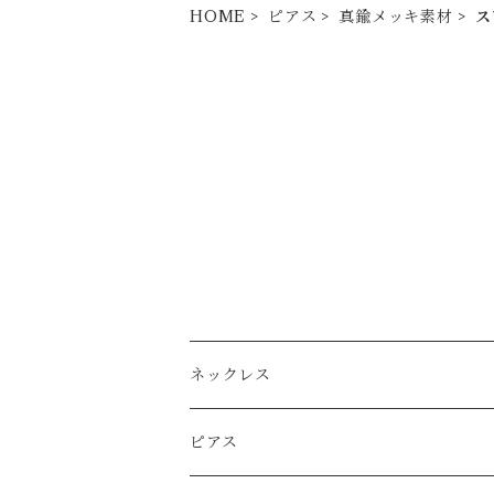
HOME
ピアス
真鍮メッキ素材
ス
ネックレス
Ｋ14ｇｆ（ゴールドフィルド）
ピアス