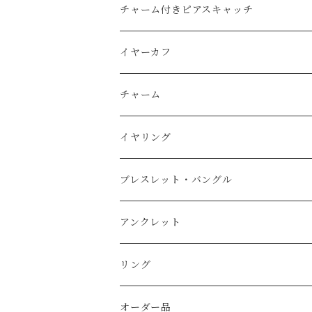
天然石
純銀（925sv・AS935sv）
Ｋ14ｇｆ（ゴールドフィルド）
チャーム付きピアスキャッチ
天然石
天然石
k10
純銀（925sv・AS935sv）
K14gf
イヤーカフ
スワロフスキー
天然石
コットンレース
真鍮メッキ
真鍮メッキ素材
AS935sv・925sv
イヤーカフ
チャーム
コットンパール
天然石
コットンパール
Ｋ14ｇｆ（金張り）
スチール金メッキ素材
その他
イヤーカフ用チャーム
K14gf
イヤリング
淡水パール
純銀（AS935sv）
K14gf
天然石
その他
AS935sv
真鍮メッキ
ブレスレット・バングル
スワロフスキー
AS935sv ・925sv
天然石
コットンパール
ｋ14
真鍮メッキ
Ｋ14ｇｆ（ゴールドフィルド）
アンクレット
天然シェル
天然石
天然石
天然石
天然石
純銀（925sv AS935sv)
純銀（ 925sv AS935sv )
リング
シトリン
天然石
天然石
淡水パール
真鍮メッキ
真鍮メッキ
K14gf
オーダー品