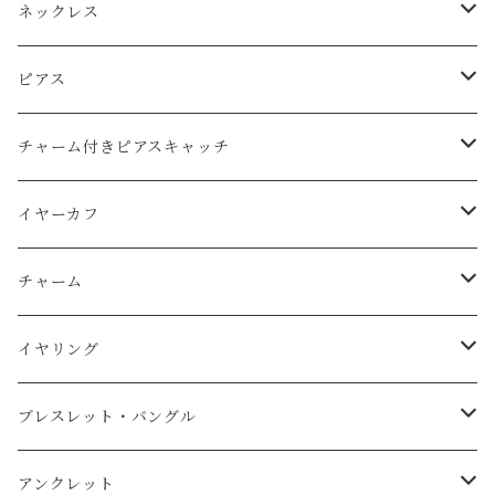
ネックレス
Ｋ14ｇｆ（ゴールドフィルド）
ピアス
天然石
純銀（925sv・AS935sv）
Ｋ14ｇｆ（ゴールドフィルド）
チャーム付きピアスキャッチ
天然石
天然石
k10
純銀（925sv・AS935sv）
K14gf
イヤーカフ
スワロフスキー
天然石
コットンレース
真鍮メッキ
真鍮メッキ素材
AS935sv・925sv
イヤーカフ
チャーム
コットンパール
天然石
コットンパール
Ｋ14ｇｆ（金張り）
スチール金メッキ素材
その他
イヤーカフ用チャーム
K14gf
イヤリング
淡水パール
純銀（AS935sv）
K14gf
天然石
その他
AS935sv
真鍮メッキ
ブレスレット・バングル
スワロフスキー
AS935sv ・925sv
天然石
コットンパール
ｋ14
真鍮メッキ
Ｋ14ｇｆ（ゴールドフィルド）
アンクレット