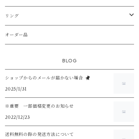
天然シェル
天然石
天然石
天然石
天然石
純銀（925sv AS935sv)
純銀（ 925sv AS935sv )
リング
シトリン
天然石
天然石
淡水パール
真鍮メッキ
真鍮メッキ
K14gf
オーダー品
ホワイトムーンストーン
スワロフスキー
K14gf
925silver
BLOG
ラブライドライト
ショップからのメールが届かない場合
2025/1/31
※重要 一部価格変更のお知らせ
2022/12/23
送料無料の際の発送方法について