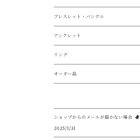
淡水パール
純銀（AS935sv）
K14gf
天然石
その他
AS935sv
真鍮メッキ
ブレスレット・バングル
スワロフスキー
AS935sv ・925sv
天然石
コットンパール
ｋ14
真鍮メッキ
Ｋ14ｇｆ（ゴールドフィルド）
アンクレット
天然シェル
天然石
天然石
天然石
天然石
純銀（925sv AS935sv)
純銀（ 925sv AS935sv )
リング
シトリン
天然石
天然石
淡水パール
真鍮メッキ
真鍮メッキ
K14gf
オーダー品
ホワイトムーンストーン
スワロフスキー
K14gf
925silver
ラブライドライト
ショップからのメールが届かない場合
2025/1/31