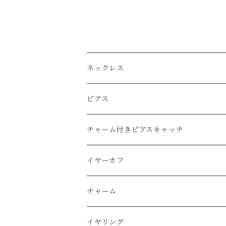
ネックレス
Ｋ14ｇｆ（ゴールドフィルド）
ピアス
天然石
純銀（925sv・AS935sv）
Ｋ14ｇｆ（ゴールドフィルド）
チャーム付きピアスキャッチ
天然石
天然石
k10
純銀（925sv・AS935sv）
K14gf
イヤーカフ
スワロフスキー
天然石
コットンレース
真鍮メッキ
真鍮メッキ素材
AS935sv・925sv
イヤーカフ
チャーム
コットンパール
天然石
コットンパール
Ｋ14ｇｆ（金張り）
スチール金メッキ素材
その他
イヤーカフ用チャーム
K14gf
イヤリング