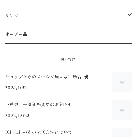
天然シェル
天然石
天然石
天然石
天然石
純銀（925sv AS935sv)
純銀（ 925sv AS935sv )
リング
シトリン
天然石
天然石
淡水パール
真鍮メッキ
真鍮メッキ
K14gf
オーダー品
ホワイトムーンストーン
スワロフスキー
K14gf
925silver
BLOG
ラブライドライト
ショップからのメールが届かない場合
2025/1/31
※重要 一部価格変更のお知らせ
2022/12/23
送料無料の際の発送方法について