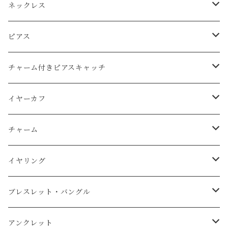
ネックレス
Ｋ14ｇｆ（ゴールドフィルド）
ピアス
天然石
純銀（925sv・AS935sv）
Ｋ14ｇｆ（ゴールドフィルド）
チャーム付きピアスキャッチ
天然石
天然石
k10
純銀（925sv・AS935sv）
K14gf
イヤーカフ
スワロフスキー
天然石
コットンレース
真鍮メッキ
真鍮メッキ素材
AS935sv・925sv
イヤーカフ
チャーム
コットンパール
天然石
コットンパール
Ｋ14ｇｆ（金張り）
スチール金メッキ素材
その他
イヤーカフ用チャーム
K14gf
イヤリング
淡水パール
純銀（AS935sv）
K14gf
天然石
その他
AS935sv
真鍮メッキ
ブレスレット・バングル
スワロフスキー
AS935sv ・925sv
天然石
コットンパール
ｋ14
真鍮メッキ
Ｋ14ｇｆ（ゴールドフィルド）
アンクレット