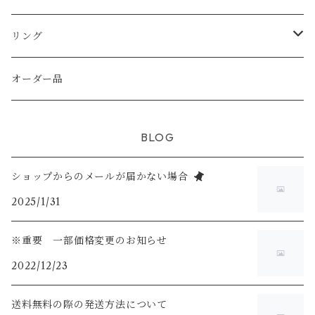
天然シェル
天然石
天然石
天然石
天然石
純銀（925sv AS935sv)
純銀（ 925sv AS935sv )
リング
シトリン
天然石
天然石
淡水パール
真鍮メッキ
真鍮メッキ
K14gf
オーダー品
ホワイトムーンストーン
スワロフスキー
K14gf
925silver
BLOG
ラブライドライト
ショップからのメールが届かない場合
2025/1/31
※重要 一部価格変更のお知らせ
2022/12/23
送料無料の際の発送方法について