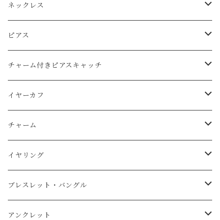
ネックレス
Ｋ14ｇｆ（ゴールドフィルド）
ピアス
天然石
純銀（925sv・AS935sv）
Ｋ14ｇｆ（ゴールドフィルド）
チャーム付きピアスキャッチ
天然石
天然石
k10
純銀（925sv・AS935sv）
K14gf
イヤーカフ
スワロフスキー
天然石
コットンレース
真鍮メッキ
真鍮メッキ素材
AS935sv・925sv
イヤーカフ
チャーム
コットンパール
天然石
コットンパール
Ｋ14ｇｆ（金張り）
スチール金メッキ素材
その他
イヤーカフ用チャーム
K14gf
イヤリング
淡水パール
純銀（AS935sv）
K14gf
天然石
その他
AS935sv
真鍮メッキ
ブレスレット・バングル
スワロフスキー
AS935sv ・925sv
天然石
コットンパール
ｋ14
真鍮メッキ
Ｋ14ｇｆ（ゴールドフィルド）
アンクレット