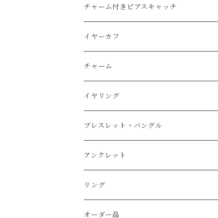
天然石
純銀（925sv・AS935sv）
Ｋ14ｇｆ（ゴールドフィルド）
チャーム付きピアスキャッチ
天然石
天然石
k10
純銀（925sv・AS935sv）
K14gf
イヤーカフ
スワロフスキー
天然石
コットンレース
真鍮メッキ
真鍮メッキ素材
AS935sv・925sv
イヤーカフ
チャーム
コットンパール
天然石
コットンパール
Ｋ14ｇｆ（金張り）
スチール金メッキ素材
その他
イヤーカフ用チャーム
K14gf
イヤリング
淡水パール
純銀（AS935sv）
K14gf
天然石
その他
AS935sv
真鍮メッキ
ブレスレット・バングル
スワロフスキー
AS935sv ・925sv
天然石
コットンパール
ｋ14
真鍮メッキ
Ｋ14ｇｆ（ゴールドフィルド）
アンクレット
天然シェル
天然石
天然石
天然石
天然石
純銀（925sv AS935sv)
純銀（ 925sv AS935sv )
リング
シトリン
天然石
天然石
淡水パール
真鍮メッキ
真鍮メッキ
K14gf
オーダー品