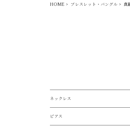
HOME
ブレスレット・バングル
真
ネックレス
Ｋ14ｇｆ（ゴールドフィルド）
ピアス