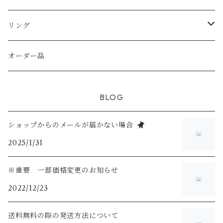
天然シェル
天然石
天然石
天然石
天然石
純銀（925sv AS935sv)
純銀（ 925sv AS935sv )
リング
シトリン
天然石
天然石
淡水パール
真鍮メッキ
真鍮メッキ
K14gf
オーダー品
ホワイトムーンストーン
スワロフスキー
K14gf
925silver
BLOG
ラブライドライト
ショップからのメールが届かない場合
2025/1/31
※重要 一部価格変更のお知らせ
2022/12/23
送料無料の際の発送方法について