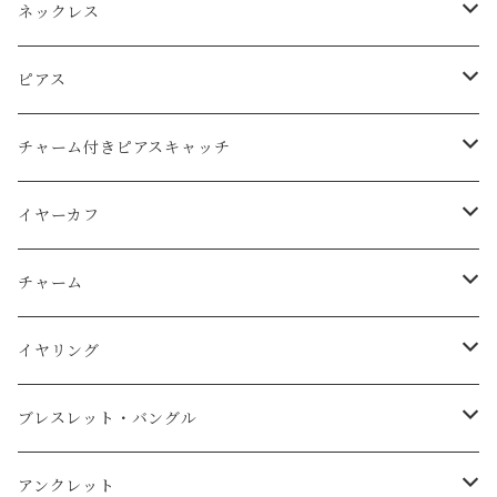
ネックレス
Ｋ14ｇｆ（ゴールドフィルド）
ピアス
天然石
純銀（925sv・AS935sv）
Ｋ14ｇｆ（ゴールドフィルド）
チャーム付きピアスキャッチ
天然石
天然石
k10
純銀（925sv・AS935sv）
K14gf
イヤーカフ
スワロフスキー
天然石
コットンレース
真鍮メッキ
真鍮メッキ素材
AS935sv・925sv
イヤーカフ
チャーム
コットンパール
天然石
コットンパール
Ｋ14ｇｆ（金張り）
スチール金メッキ素材
その他
イヤーカフ用チャーム
K14gf
イヤリング
淡水パール
純銀（AS935sv）
K14gf
天然石
その他
AS935sv
真鍮メッキ
ブレスレット・バングル
スワロフスキー
AS935sv ・925sv
天然石
コットンパール
ｋ14
真鍮メッキ
Ｋ14ｇｆ（ゴールドフィルド）
アンクレット