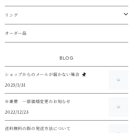
天然シェル
天然石
天然石
天然石
天然石
純銀（925sv AS935sv)
純銀（ 925sv AS935sv )
リング
シトリン
天然石
天然石
淡水パール
真鍮メッキ
真鍮メッキ
K14gf
オーダー品
ホワイトムーンストーン
スワロフスキー
K14gf
925silver
BLOG
ラブライドライト
ショップからのメールが届かない場合
2025/1/31
※重要 一部価格変更のお知らせ
2022/12/23
送料無料の際の発送方法について